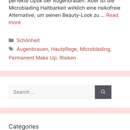
perfekte Optik der Augenbrauen. Aber ist die
Microblading Haltbarkeit wirklich eine risikofreie
Alternative, um seinen Beauty-Look zu …
Read
more
Categories
Schönheit
Tags
Augenbrauen
,
Hautpflege
,
Microblading
,
Permanent Make Up
,
Risiken
Search
for:
Categories