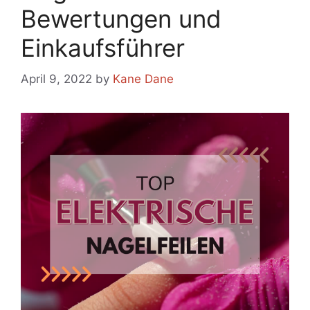
Bewertungen und
Einkaufsführer
April 9, 2022
by
Kane Dane