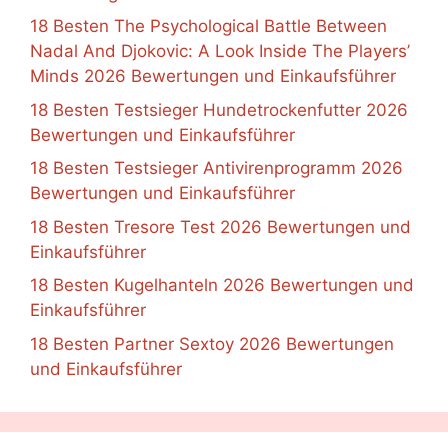
18 Besten The Psychological Battle Between
Nadal And Djokovic: A Look Inside The Players’
Minds 2026 Bewertungen und Einkaufsführer
18 Besten Testsieger Hundetrockenfutter 2026
Bewertungen und Einkaufsführer
18 Besten Testsieger Antivirenprogramm 2026
Bewertungen und Einkaufsführer
18 Besten Tresore Test 2026 Bewertungen und
Einkaufsführer
18 Besten Kugelhanteln 2026 Bewertungen und
Einkaufsführer
18 Besten Partner Sextoy 2026 Bewertungen
und Einkaufsführer