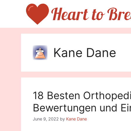
Skip
to
content
Kane Dane
18 Besten Orthoped
Bewertungen und Ei
June 9, 2022
by
Kane Dane