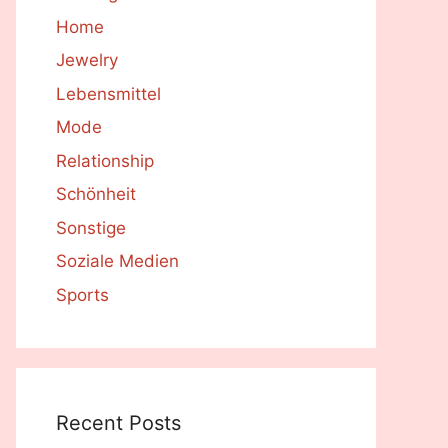
Home
Jewelry
Lebensmittel
Mode
Relationship
Schönheit
Sonstige
Soziale Medien
Sports
Recent Posts