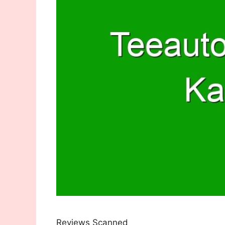
Reviews Scanned