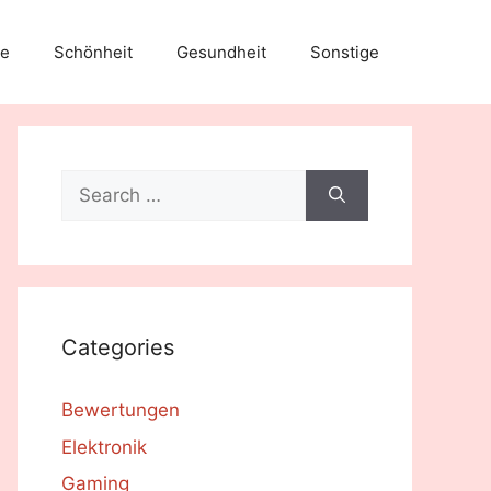
e
Schönheit
Gesundheit
Sonstige
Search
for:
Categories
Bewertungen
Elektronik
Gaming