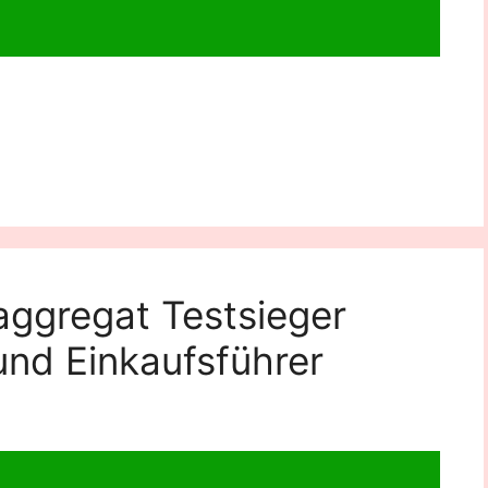
ggregat Testsieger
nd Einkaufsführer