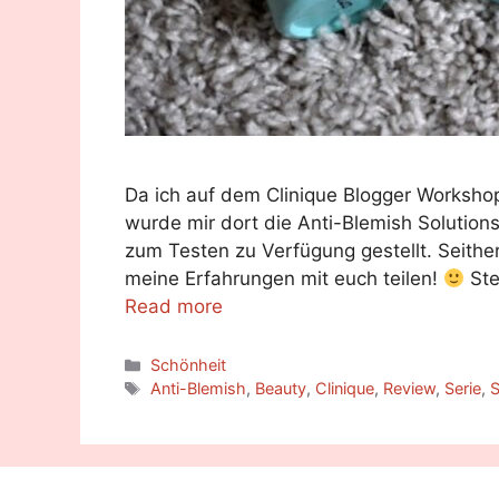
Da ich auf dem Clinique Blogger Workshop
wurde mir dort die Anti-Blemish Solution
zum Testen zu Verfügung gestellt. Seith
meine Erfahrungen mit euch teilen!
Ste
Read more
Categories
Schönheit
Tags
Anti-Blemish
,
Beauty
,
Clinique
,
Review
,
Serie
,
S