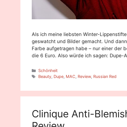
Als ich meine liebsten Winter-Lippenstifte
geswatcht und Bilder gemacht. Und dann fi
Farbe aufgetragen habe – nur einer der 
die 6 Euro. Also würde ich sagen: Dupe-
Categories
Schönheit
Tags
Beauty
,
Dupe
,
MAC
,
Review
,
Russian Red
Clinique Anti-Blemis
Review