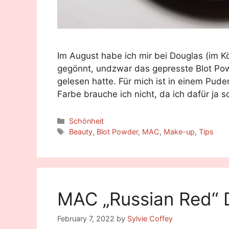
Im August habe ich mir bei Douglas (im Kö
gegönnt, undzwar das gepresste Blot Pow
gelesen hatte. Für mich ist in einem Pude
Farbe brauche ich nicht, da ich dafür ja
Categories
Schönheit
Tags
Beauty
,
Blot Powder
,
MAC
,
Make-up
,
Tips
MAC „Russian Red“ 
February 7, 2022
by
Sylvie Coffey